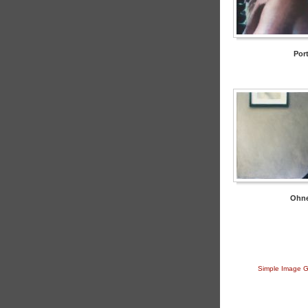
Port
Ohne
Simple Image G