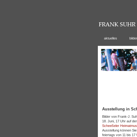
aktuelles
bilde
Ausstellung in Sc
Bilder von Frank-J. Su
18. Juni, 17 Uhr auf de
Scheeßeler Heimatmu
Ausstellung können Si
feiertags von 11 bis 17