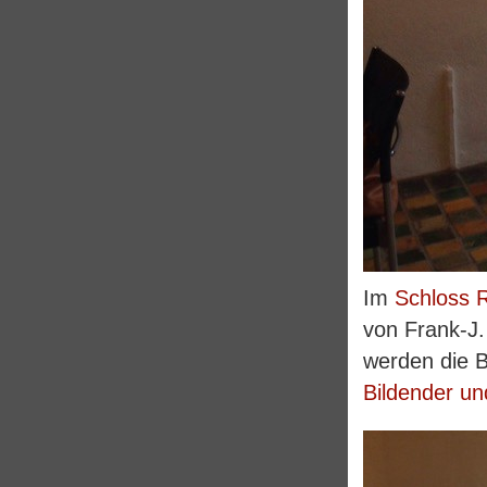
Im
Schloss 
von Frank-J.
werden die 
Bildender u